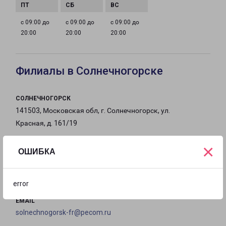
с 09:00 до
с 09:00 до
с 09:00 до
20:00
20:00
20:00
Филиалы в Солнечногорске
СОЛНЕЧНОГОРСК
141503, Московская обл, г. Солнечногорск, ул.
Красная, д. 161/19
×
на карте
ОШИБКА
ТЕЛЕФОН
8(496) 263-86-32
error
EMAIL
solnechnogorsk-fr@pecom.ru