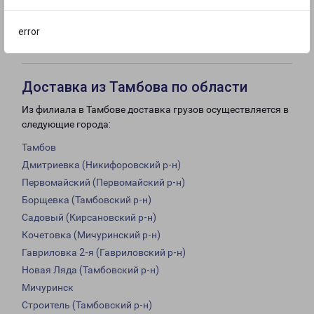
с 09:00 до
Выходной
Выходной
error
18:00
Доставка из Тамбова по области
Из филиала в Тамбове доставка грузов осуществляется в
следующие города:
Тамбов
Дмитриевка (Никифоровский р-н)
Первомайский (Первомайский р-н)
Борщевка (Тамбовский р-н)
Садовый (Кирсановский р-н)
Кочетовка (Мичуринский р-н)
Гавриловка 2-я (Гавриловский р-н)
Новая Ляда (Тамбовский р-н)
Мичуринск
Строитель (Тамбовский р-н)