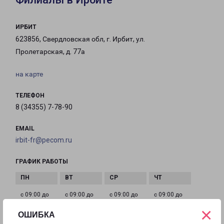
ИРБИТ
623856, Свердловская обл, г. Ирбит, ул.
Пролетарская, д. 77а
на карте
ТЕЛЕФОН
8 (34355) 7-78-90
EMAIL
irbit-fr@pecom.ru
ГРАФИК РАБОТЫ
с 09:00 до
с 09:00 до
с 09:00 до
с 09:00 до
18:00
18:00
18:00
18:00
×
ОШИБКА