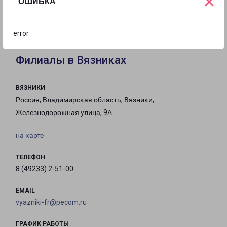
×
ОШИБКА
с 10:00 до
с 10:00 до
с 10:00 до
21:00
20:00
20:00
error
Филиалы в Вязниках
ВЯЗНИКИ
Россия, Владимирская область, Вязники,
Железнодорожная улица, 9А
на карте
ТЕЛЕФОН
8 (49233) 2-51-00
EMAIL
vyazniki-fr@pecom.ru
ГРАФИК РАБОТЫ