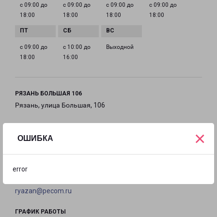
с 09:00 до
с 09:00 до
с 09:00 до
с 09:00 до
18:00
18:00
18:00
18:00
с 09:00 до
с 10:00 до
Выходной
18:00
16:00
РЯЗАНЬ БОЛЬШАЯ 106
Рязань, улица Большая, 106
на карте
×
ОШИБКА
ТЕЛЕФОН
8(4912) 466-244
error
EMAIL
ryazan@pecom.ru
ГРАФИК РАБОТЫ