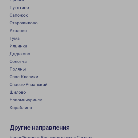
Путятино
Сапожок
Старожилово
Ухолово
Тума
Ильинка
Дядьково
Солотча
Поляны
Спас-Клепики
Спасск-Рязанский
Шилово
Новомичуринск
Кораблино
Другие направления
Наро-Фоминск Киевское шоссе - Самара