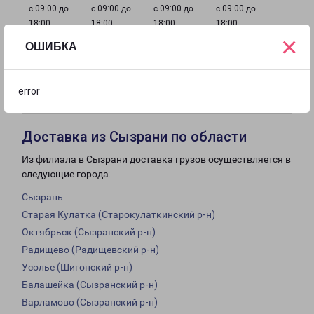
с 09:00 до
с 09:00 до
с 09:00 до
с 09:00 до
18:00
18:00
18:00
18:00
×
ОШИБКА
с 09:00 до
Выходной
Выходной
18:00
error
Доставка из Сызрани по области
Из филиала в Сызрани доставка грузов осуществляется в
следующие города:
Сызрань
Старая Кулатка (Старокулаткинский р-н)
Октябрьск (Сызранский р-н)
Радищево (Радищевский р-н)
Усолье (Шигонский р-н)
Балашейка (Сызранский р-н)
Варламово (Сызранский р-н)