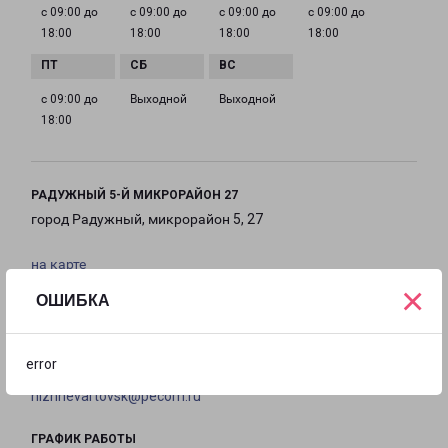
с 09:00 до
с 09:00 до
с 09:00 до
с 09:00 до
18:00
18:00
18:00
18:00
с 09:00 до
Выходной
Выходной
18:00
РАДУЖНЫЙ 5-Й МИКРОРАЙОН 27
город Радужный, микрорайон 5, 27
на карте
×
ОШИБКА
ТЕЛЕФОН
8(3466) 251-303
error
EMAIL
nizhnevartovsk@pecom.ru
ГРАФИК РАБОТЫ