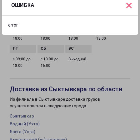
×
ОШИБКА
ГРАФИК РАБОТЫ
error
с 09:00 до
с 09:00 до
с 09:00 до
с 09:00 до
18:00
18:00
18:00
18:00
с 09:00 до
с 10:00 до
Выходной
18:00
16:00
Доставка из Сыктывкара по области
Из филиала в Сыктывкаре доставка грузов
осуществляется в следующие города:
Сыктывкар
Водный (Ухта)
Ярега (Ухта)
Вычегодский (ж/д станция)