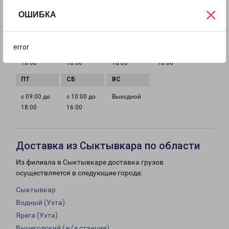
×
ОШИБКА
ГРАФИК РАБОТЫ
error
с 09:00 до
с 09:00 до
с 09:00 до
с 09:00 до
18:00
18:00
18:00
18:00
с 09:00 до
с 10:00 до
Выходной
18:00
16:00
Доставка из Сыктывкара по области
Из филиала в Сыктывкаре доставка грузов
осуществляется в следующие города:
Сыктывкар
Водный (Ухта)
Ярега (Ухта)
Вычегодский (ж/д станция)