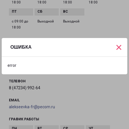
18:00
18:00
18:00
18:00
с 09:00 до
Выходной
Выходной
18:00
×
ОШИБКА
АЛЕКСЕЕВКА
Белгородская обл., г. Алексеевка, ул. Заводская 15
error
на карте
ТЕЛЕФОН
8 (47234) 992-64
EMAIL
alekseevka-fr@pecom.ru
ГРАФИК РАБОТЫ