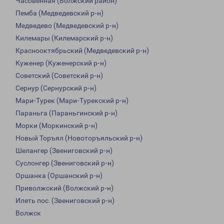
Часовенная (Волжский район)
Пемба (Медведевский р-н)
Медведево (Медведевский р-н)
Килемары (Килемарский р-н)
Краснооктябрьский (Медведевский р-н)
Куженер (Куженерский р-н)
Советский (Советский р-н)
Сернур (Сернурский р-н)
Мари-Турек (Мари-Турекский р-н)
Параньга (Параньгинский р-н)
Морки (Моркинский р-н)
Новый Торъял (Новоторъяльский р-н)
Шелангер (Звениговский р-н)
Суслонгер (Звениговский р-н)
Оршанка (Оршанский р-н)
Приволжский (Волжский р-н)
Илеть пос. (Звениговский р-н)
Волжск