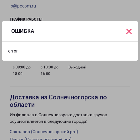
io@pecom.ru
ГРАФИК РАБОТЫ
×
ОШИБКА
с 09:00 до
с 09:00 до
с 09:00 до
с 09:00 до
18:00
18:00
18:00
18:00
error
с 09:00 до
с 10:00 до
Выходной
18:00
16:00
Доставка из Солнечногорска по
области
Из филиала в Солнечногорске доставка грузов
осуществляется в следующие города:
Соколово (Солнечногорский р-н)
Пешки (Солнечногорский р-н)