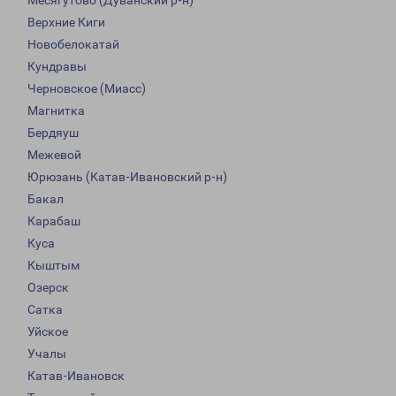
Месягутово (Дуванский р-н)
Верхние Киги
Новобелокатай
Кундравы
Черновское (Миасс)
Магнитка
Бердяуш
Межевой
Юрюзань (Катав-Ивановский р-н)
Бакал
Карабаш
Куса
Кыштым
Озерск
Сатка
Уйское
Учалы
Катав-Ивановск