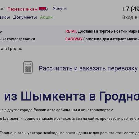
+7 (4
ас
Услуги
Перевозчикам
Вход в
рвисы
Документы
Акции
зы
RETAIL
Доставка в торговые сети и марк
ые грузоперевозки
EASYWAY
Логистика для интернет-магаз
а в Гродно
Рассчитать и заказать перевозку
 из Шымкента в Гродн
кже в другие города России автомобильным и авиатранспортом.
 Шымкент - Гродно вы можете ознакомиться на сайте, произвести расчет с
 Гродно, в калькуляторе необходимо ввести данные для расчета стоимости д