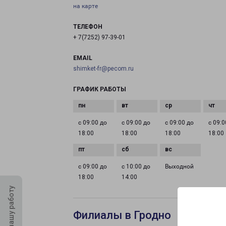
на карте
ТЕЛЕФОН
+ 7(7252) 97-39-01
EMAIL
shimket-fr@pecom.ru
ГРАФИК РАБОТЫ
с 09:00 до
с 09:00 до
с 09:00 до
с 09:0
18:00
18:00
18:00
18:00
с 09:00 до
с 10:00 до
Выходной
18:00
14:00
Оцените нашу работу
Филиалы в Гродно