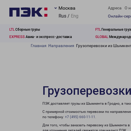
Москва
Адреса
О н
Rus /
Eng
Онлайн-се
LTL
Сборные грузы
FTL
Генеральные гру
EXPRESS
Авиа- и экспресс-доставка
GLOBAL
Международн
Главная
Направления
Грузоперевозки из Шымкент
Грузоперевозки
ПЭК доставляет грузы из Шымкента в Гродно, а та
С примерной стоимостью перевозки по направлению
по телефону:
+7 (495) 660-11-11
.
Для того, чтобы заказать перевозку из Шымкента в
для уточнения деталей свяжется специалист ПЭК.