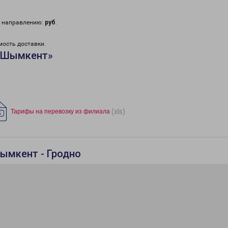
у направлению:
руб
.
мость доставки.
 «Шымкент»
(xls)
Тарифы на перевозку из филиала
ымкент - Гродно