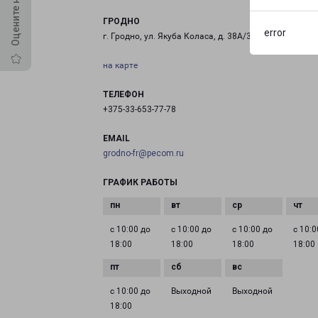
ГРОДНО
error
г. Гродно, ул. Якуба Коласа, д. 38А/3
на карте
ТЕЛЕФОН
+375-33-653-77-78
EMAIL
grodno-fr@pecom.ru
ГРАФИК РАБОТЫ
с 10:00 до
с 10:00 до
с 10:00 до
с 10:0
18:00
18:00
18:00
18:00
с 10:00 до
Выходной
Выходной
18:00