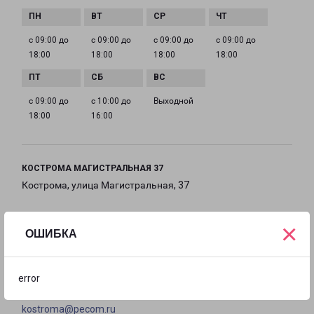
с 09:00 до
с 09:00 до
с 09:00 до
с 09:00 до
18:00
18:00
18:00
18:00
с 09:00 до
с 10:00 до
Выходной
18:00
16:00
КОСТРОМА МАГИСТРАЛЬНАЯ 37
Кострома, улица Магистральная, 37
на карте
×
ОШИБКА
ТЕЛЕФОН
+7 (4942) 496-811
error
EMAIL
kostroma@pecom.ru