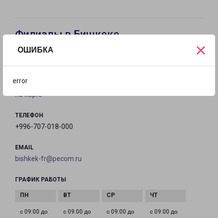
Филиалы в Бишкеке
×
ОШИБКА
БИШКЕК
Кыргызстан, Бишкек, улица Махатмы Ганди, 210/3
error
на карте
ТЕЛЕФОН
+996-707-018-000
EMAIL
bishkek-fr@pecom.ru
ГРАФИК РАБОТЫ
с 09:00 до
с 09:00 до
с 09:00 до
с 09:00 до