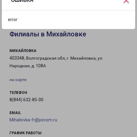
×
ОШИБКА
с 10:00 до
с 10:00 до
Выходной
20:00
17:00
error
Филиалы в Михайловке
МИХАЙЛОВКА
403348, Волгоградская обл, г. Михайловка, ул.
Народная, д. 108А
на карте
ТЕЛЕФОН
8(844) 632-85-00
EMAIL
Mihailovka-fr@pecom.ru
ГРАФИК РАБОТЫ