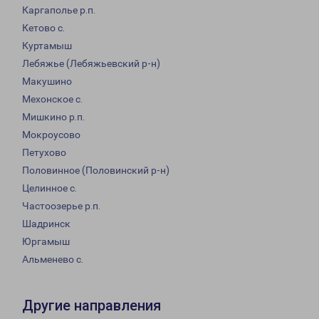
Каргаполье р.п.
Кетово с.
Куртамыш
Лебяжье (Лебяжьевский р-н)
Макушино
Мехонское с.
Мишкино р.п.
Мокроусово
Петухово
Половинное (Половинский р-н)
Целинное с.
Частоозерье р.п.
Шадринск
Юргамыш
Альменево с.
Другие направления