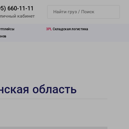
95) 660-11-11
 личный кабинет
етплейсы
3PL
Складская логистика
инов
нская область