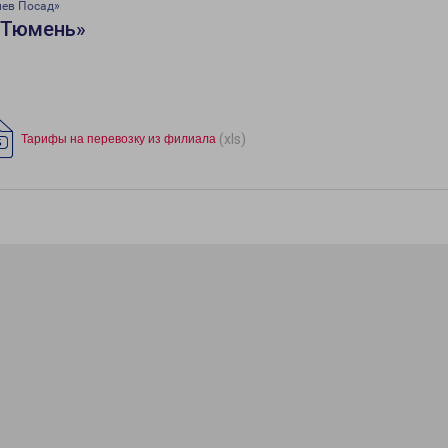
иев Посад»
«Тюмень»
(xls)
Тарифы на перевозку из филиала