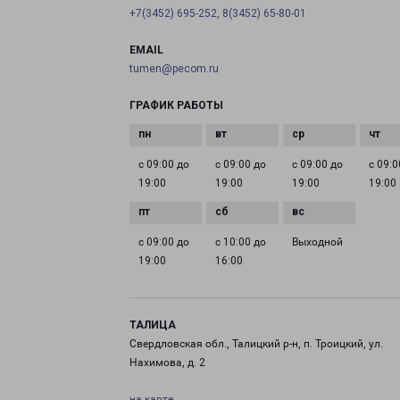
+7(3452) 695-252, 8(3452) 65-80-01
EMAIL
tumen@pecom.ru
ГРАФИК РАБОТЫ
с 09:00 до
с 09:00 до
с 09:00 до
с 09:0
19:00
19:00
19:00
19:00
с 09:00 до
с 10:00 до
Выходной
19:00
16:00
ТАЛИЦА
Свердловская обл., Талицкий р-н, п. Троицкий, ул.
Нахимова, д. 2
на карте