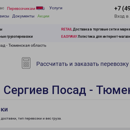
+7 (4
ас
Услуги
Перевозчикам
Вход в
рвисы
Документы
Акции
зы
RETAIL
Доставка в торговые сети и марк
ые грузоперевозки
EASYWAY
Логистика для интернет-магаз
сад - Тюменская область
Рассчитать и заказать перевозку
 Сергиев Посад - Тюме
зки
доставки, тип перевозки и вес груза.