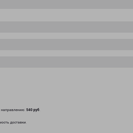
у направлению:
540 руб
.
мость доставки.