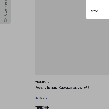
error
ТЮМЕНЬ
Россия, Тюмень, Одесская улица, 1с79
на карте
ТЕЛЕФОН