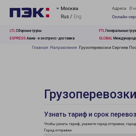
Москва
Адреса
О н
Rus /
Eng
Онлайн-се
LTL
Сборные грузы
FTL
Генеральные гру
EXPRESS
Авиа- и экспресс-доставка
GLOBAL
Международн
Главная
Направления
Грузоперевозки Сергиев По
Грузоперевозки
Узнать тариф и срок перево
Чтобы узнать тариф, укажите город отправки, город 
Город отправки