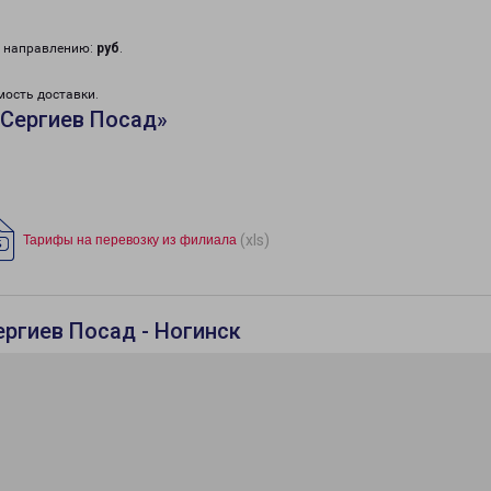
у направлению:
руб
.
мость доставки.
«Сергиев Посад»
(xls)
Тарифы на перевозку из филиала
ергиев Посад - Ногинск