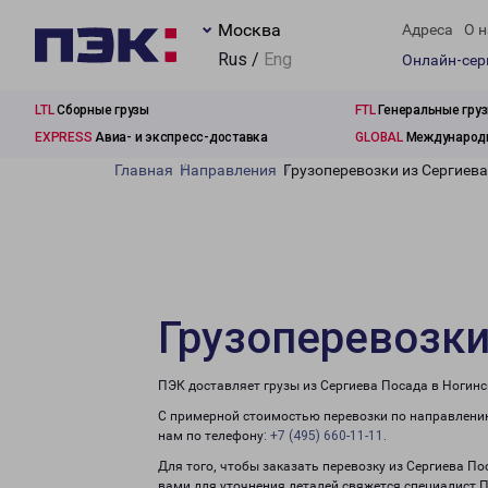
Москва
Адреса
О н
Rus /
Eng
Онлайн-се
LTL
Сборные грузы
FTL
Генеральные гру
EXPRESS
Авиа- и экспресс-доставка
GLOBAL
Международн
Главная
Направления
Грузоперевозки из Сергиева
Грузоперевозки
ПЭК доставляет грузы из Сергиева Посада в Ногинс
С примерной стоимостью перевозки по направлению
нам по телефону:
+7 (495) 660-11-11
.
Для того, чтобы заказать перевозку из Сергиева По
вами для уточнения деталей свяжется специалист 