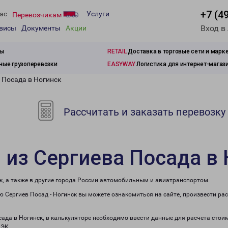
+7 (4
ас
Услуги
Перевозчикам
Вход в
рвисы
Документы
Акции
зы
RETAIL
Доставка в торговые сети и марк
ые грузоперевозки
EASYWAY
Логистика для интернет-магаз
 Посада в Ногинск
Рассчитать и заказать перевозку
 из Сергиева Посада в
к, а также в другие города России автомобильным и авиатранспортом.
 Сергиев Посад - Ногинск вы можете ознакомиться на сайте, произвести ра
сада в Ногинск, в калькуляторе необходимо ввести данные для расчета стои
ПЭК.