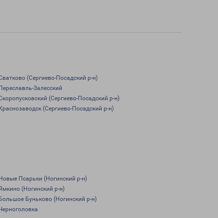
Сватково (Сергиево-Посадский р-н)
Переславль-Залесский
Скоропусковский (Сергиево-Посадский р-н)
Краснозаводск (Сергиево-Посадский р-н)
Новые Псарьки (Ногинский р-н)
Ямкино (Ногинский р-н)
Большое Буньково (Ногинский р-н)
Черноголовка