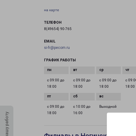
на карте
ТЕЛЕФОН
8(49654) 90-765
EMAIL
si-fr@pecom.ru
ГРАФИК РАБОТЫ
с 09:00 до
с 09:00 до
с 09:00 до
с 09:0
18:00
18:00
18:00
18:00
с 09:00 до
с 10:00 до
Выходной
18:00
16:00
Оцените нашу работу
Филиалы в Ногинске