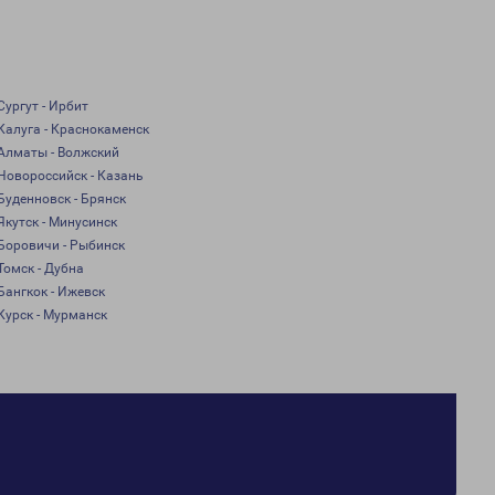
Сургут - Ирбит
Калуга - Краснокаменск
Алматы - Волжский
Новороссийск - Казань
Буденновск - Брянск
Якутск - Минусинск
Боровичи - Рыбинск
Томск - Дубна
Бангкок - Ижевск
Курск - Мурманск