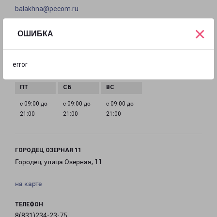
balakhna@pecom.ru
×
ГРАФИК РАБОТЫ
ОШИБКА
с 09:00 до
с 09:00 до
с 09:00 до
с 09:00 до
error
21:00
21:00
21:00
21:00
с 09:00 до
с 09:00 до
с 09:00 до
21:00
21:00
21:00
ГОРОДЕЦ ОЗЕРНАЯ 11
Городец, улица Озерная, 11
на карте
ТЕЛЕФОН
8(831)234-23-75