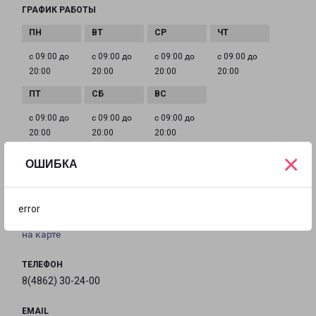
ГРАФИК РАБОТЫ
с 09:00 до
с 09:00 до
с 09:00 до
с 09:00 до
20:00
20:00
20:00
20:00
с 09:00 до
с 09:00 до
с 09:00 до
20:00
20:00
20:00
×
ОШИБКА
ОРЁЛ ГЕРЦЕНА 11
город Орёл, улица Герцена, 11
error
на карте
ТЕЛЕФОН
8(4862) 30-24-00
EMAIL