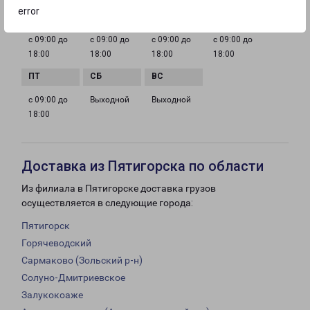
error
с 09:00 до
с 09:00 до
с 09:00 до
с 09:00 до
18:00
18:00
18:00
18:00
с 09:00 до
Выходной
Выходной
18:00
Доставка из Пятигорска по области
Из филиала в Пятигорске доставка грузов
осуществляется в следующие города:
Пятигорск
Горячеводский
Сармаково (Зольский р-н)
Солуно-Дмитриевское
Залукокоаже