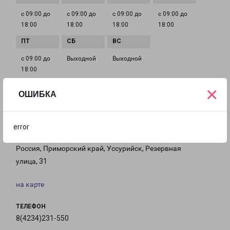
с 09:00 до
с 09:00 до
с 09:00 до
с 09:00 до
18:00
18:00
18:00
18:00
с 09:00 до
Выходной
Выходной
18:00
×
ОШИБКА
Филиалы в Уссурийске
error
УССУРИЙСК
Россия, Приморский край, Уссурийск, Резервная
улица, 31
на карте
ТЕЛЕФОН
8(4234)231-550