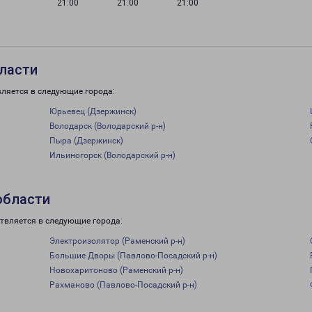
21:00
21:00
21:00
ласти
вляется в следующие города:
Юрьевец (Дзержинск)
Володарск (Володарский р-н)
Пыра (Дзержинск)
Ильиногорск (Володарский р-н)
области
твляется в следующие города:
Электроизолятор (Раменский р-н)
Большие Дворы (Павлово-Посадский р-н)
Новохаритоново (Раменский р-н)
Рахманово (Павлово-Посадский р-н)