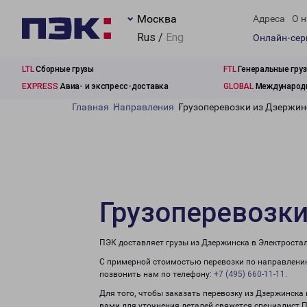
Москва
Адреса
О н
Rus /
Eng
Онлайн-се
LTL
Сборные грузы
FTL
Генеральные гру
EXPRESS
Авиа- и экспресс-доставка
GLOBAL
Международн
Главная
Направления
Грузоперевозки из Дзержин
Грузоперевозки
ПЭК доставляет грузы из Дзержинска в Электростал
С примерной стоимостью перевозки по направлению
позвонить нам по телефону:
+7 (495) 660-11-11
.
Для того, чтобы заказать перевозку из Дзержинска
вами для уточнения деталей свяжется специалист 