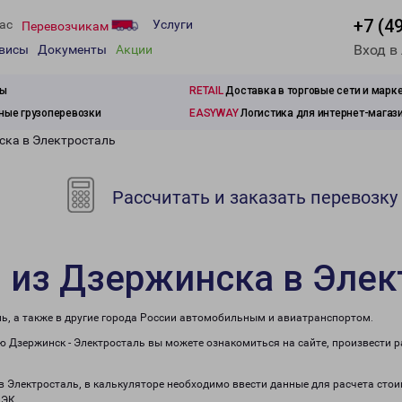
+7 (4
ас
Услуги
Перевозчикам
Вход в
рвисы
Документы
Акции
зы
RETAIL
Доставка в торговые сети и марк
ые грузоперевозки
EASYWAY
Логистика для интернет-магаз
ска в Электросталь
Рассчитать и заказать перевозку
 из Дзержинска в Элек
ь, а также в другие города России автомобильным и авиатранспортом.
 Дзержинск - Электросталь вы можете ознакомиться на сайте, произвести 
 в Электросталь, в калькуляторе необходимо ввести данные для расчета стои
ПЭК.