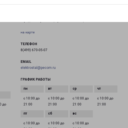
ЭЛЕКТРОСТАЛЬ ПРОСПЕКТ ЛЕНИНА 25
я
город Электросталь, проспект Ленина, 25
на карте
ТЕЛЕФОН
8(499) 670-05-07
EMAIL
elektrostal@pecom.ru
ГРАФИК РАБОТЫ
с 10:00 до
с 10:00 до
с 10:00 до
с 10:00 до
0 до
21:00
21:00
21:00
21:00
с 10:00 до
с 10:00 до
с 10:00 до