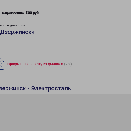
у направлению:
500 руб
.
мость доставки.
«Дзержинск»
(xls)
Тарифы на перевозку из филиала
зержинск - Электросталь