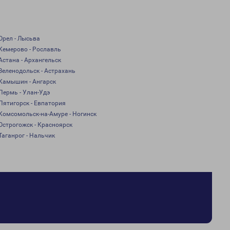
Орел - Лысьва
Кемерово - Рославль
Астана - Архангельск
Зеленодольск - Астрахань
Камышин - Ангарск
Пермь - Улан-Удэ
Пятигорск - Евпатория
Комсомольск-на-Амуре - Ногинск
Острогожск - Красноярск
Таганрог - Нальчик