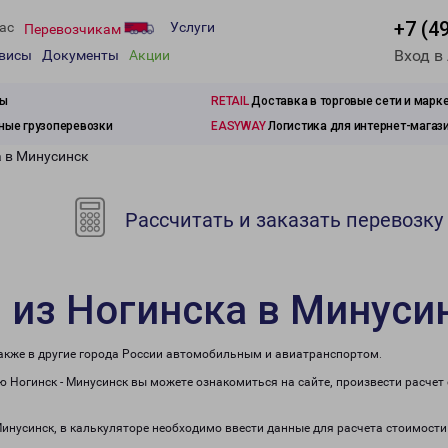
+7 (4
ас
Услуги
Перевозчикам
Вход в
рвисы
Документы
Акции
зы
RETAIL
Доставка в торговые сети и марк
ые грузоперевозки
EASYWAY
Логистика для интернет-магаз
а в Минусинск
Рассчитать и заказать перевозку
 из Ногинска в Минуси
также в другие города России автомобильным и авиатранспортом.
 Ногинск - Минусинск вы можете ознакомиться на сайте, произвести расче
Минусинск, в калькуляторе необходимо ввести данные для расчета стоимости