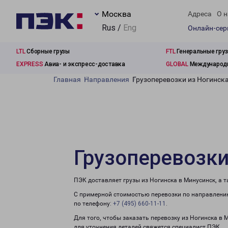
Москва
Адреса
О н
Rus /
Eng
Онлайн-се
LTL
Сборные грузы
FTL
Генеральные гру
EXPRESS
Авиа- и экспресс-доставка
GLOBAL
Международн
Главная
Направления
Грузоперевозки из Ногинск
Грузоперевозки
ПЭК доставляет грузы из Ногинска в Минусинск, а 
С примерной стоимостью перевозки по направлению
по телефону:
+7 (495) 660-11-11
.
Для того, чтобы заказать перевозку из Ногинска в 
для уточнения деталей свяжется специалист ПЭК.