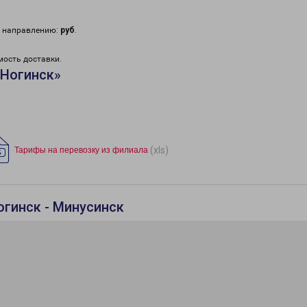
у направлению:
руб
.
мость доставки.
«Ногинск»
(xls)
Тарифы на перевозку из филиала
огинск - Минусинск