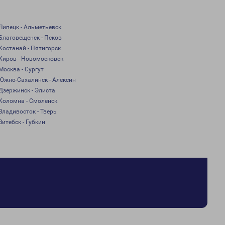
Липецк - Альметьевск
Благовещенск - Псков
Костанай - Пятигорск
Киров - Новомосковск
Москва - Сургут
Южно-Сахалинск - Алексин
Дзержинск - Элиста
Коломна - Смоленск
Владивосток - Тверь
Витебск - Губкин