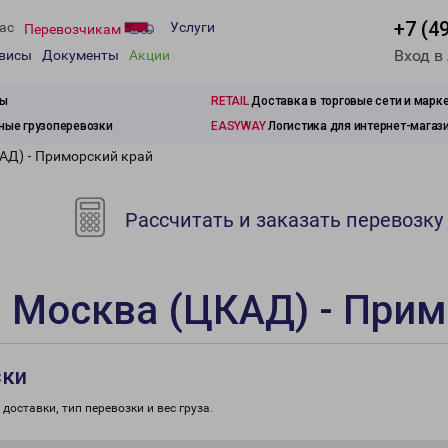
+7 (4
ас
Услуги
Перевозчикам
Вход в
рвисы
Документы
Акции
зы
RETAIL
Доставка в торговые сети и марк
ые грузоперевозки
EASYWAY
Логистика для интернет-магаз
АД) - Приморский край
Рассчитать и заказать перевозку
 Москва (ЦКАД) - Прим
зки
доставки, тип перевозки и вес груза.