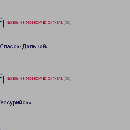
(xls)
Тарифы на перевозку из филиала
«Спасск-Дальний»
(xls)
Тарифы на перевозку из филиала
«Уссурийск»