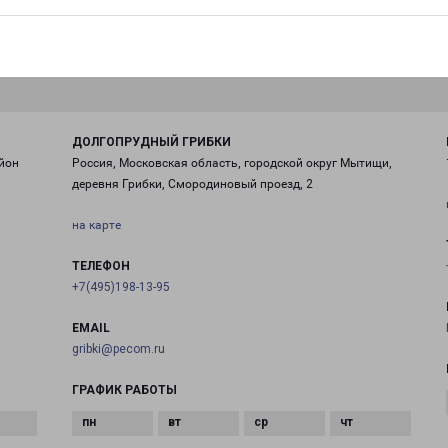
ДОЛГОПРУДНЫЙ ГРИБКИ
йон
Россия, Московская область, городской округ Мытищи,
деревня Грибки, Смородиновый проезд, 2
на карте
ТЕЛЕФОН
+7(495)198-13-95
EMAIL
gribki@pecom.ru
ГРАФИК РАБОТЫ