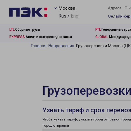
Москва
Адреса
О н
Rus /
Eng
Онлайн-се
LTL
Сборные грузы
FTL
Генеральные гру
EXPRESS
Авиа- и экспресс-доставка
GLOBAL
Международн
Главная
Направления
Грузоперевозки Москва (ЦК
Грузоперевозки
Узнать тариф и срок перево
Чтобы узнать тариф, укажите город отправки, город 
Город отправки