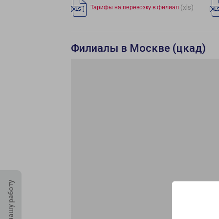
(xls)
Тарифы на перевозку в филиал
Филиалы в Москве (цкад)
Оцените нашу работу