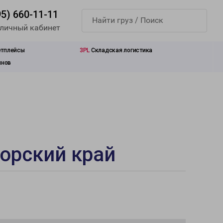
95) 660-11-11
 личный кабинет
етплейсы
3PL
Складская логистика
инов
орский край