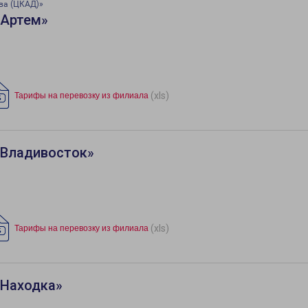
ва (ЦКАД)»
«Артем»
(xls)
Тарифы на перевозку из филиала
«Владивосток»
(xls)
Тарифы на перевозку из филиала
«Находка»