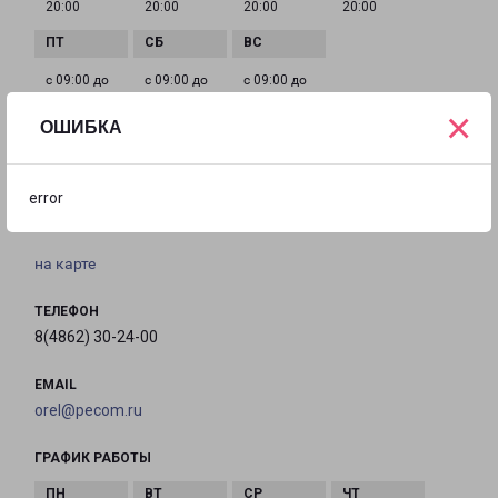
20:00
20:00
20:00
20:00
с 09:00 до
с 09:00 до
с 09:00 до
20:00
20:00
20:00
×
ОШИБКА
ОРЁЛ ГЕРЦЕНА 11
error
город Орёл, улица Герцена, 11
на карте
ТЕЛЕФОН
8(4862) 30-24-00
EMAIL
orel@pecom.ru
ГРАФИК РАБОТЫ