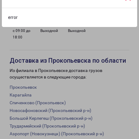
с 09:00 до
с 09:00 до
с 09:00 до
с 09:00 до
18:00
18:00
18:00
18:00
error
с 09:00 до
Выходной
Выходной
18:00
Доставка из Прокопьевска по области
Из филиала в Прокопьевске доставка грузов
осуществляется в следующие города:
Прокопьевск
Карагайла
Спиченково (Прокопьевск)
Новосафоновский (Прокопьевский р-н)
Большой Керлегеш (Прокопьевский р-н)
Трудармейский (Прокопьевский р-н)
Аэропорт (Новокузнецк) (Прокопьевский р-н)