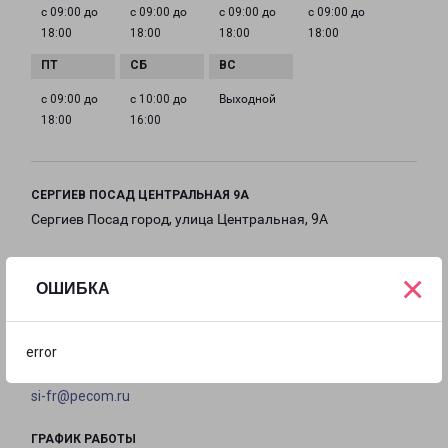
с 09:00 до
с 09:00 до
с 09:00 до
с 09:00 до
18:00
18:00
18:00
18:00
с 09:00 до
с 10:00 до
Выходной
18:00
16:00
СЕРГИЕВ ПОСАД ЦЕНТРАЛЬНАЯ 9А
Сергиев Посад город, улица Центральная, 9А
на карте
×
ОШИБКА
ТЕЛЕФОН
8(49654) 90-765
error
EMAIL
si-fr@pecom.ru
ГРАФИК РАБОТЫ