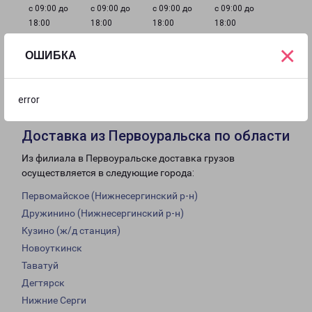
с 09:00 до
с 09:00 до
с 09:00 до
с 09:00 до
18:00
18:00
18:00
18:00
×
ОШИБКА
с 09:00 до
Выходной
Выходной
18:00
error
Доставка из Первоуральска по области
Из филиала в Первоуральске доставка грузов
осуществляется в следующие города:
Первомайское (Нижнесергинский р-н)
Дружинино (Нижнесергинский р-н)
Кузино (ж/д станция)
Новоуткинск
Таватуй
Дегтярск
Нижние Серги