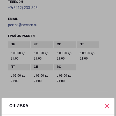
ТЕЛЕФОН
+7(8412) 233-398
EMAIL
penza@pecom.ru
ГРАФИК РАБОТЫ
с 09:00 до
с 09:00 до
с 09:00 до
с 09:00 до
21:00
21:00
21:00
21:00
с 09:00 до
с 09:00 до
с 09:00 до
21:00
21:00
21:00
Доставка из Пензы по области
×
ОШИБКА
Из филиала в Пензе доставка грузов осуществляется в
следующие города: