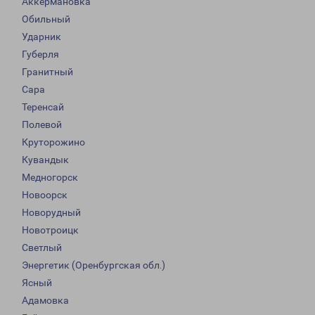
Аккермановка
Обильный
Ударник
Губерля
Гранитный
Сара
Теренсай
Полевой
Круторожино
Кувандык
Медногорск
Новоорск
Новорудный
Новотроицк
Светлый
Энергетик (Оренбургская обл.)
Ясный
Адамовка