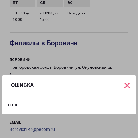
с 10:00 до
с 10:00 до
Выходной
18:00
15:00
Филиалы в Боровичи
БОРОВИЧИ
Новгородская обл., г. Боровичи, ул. Окуловская, д.
1
×
ОШИБКА
на карте
ТЕЛЕФОН
error
8(81664) 5-10-22
EMAIL
Borovichi-fr@pecom.ru