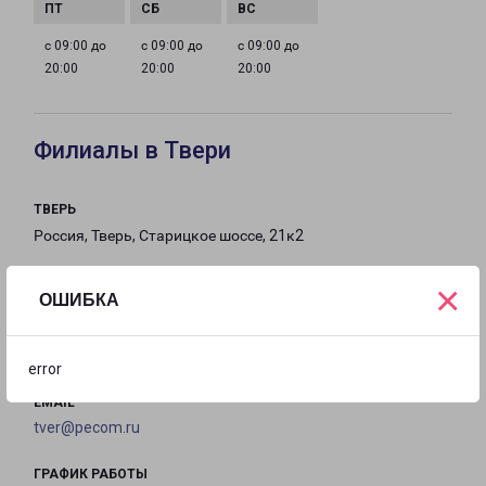
с 09:00 до
с 09:00 до
с 09:00 до
20:00
20:00
20:00
Филиалы в Твери
ТВЕРЬ
Россия, Тверь, Старицкое шоссе, 21к2
на карте
×
ОШИБКА
ТЕЛЕФОН
8(4822) 784-959
error
EMAIL
tver@pecom.ru
ГРАФИК РАБОТЫ