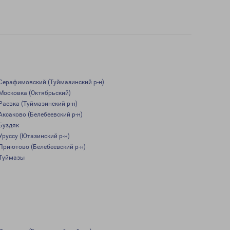
Серафимовский (Туймазинский р-н)
Московка (Октябрьский)
Раевка (Туймазинский р-н)
Аксаково (Белебеевский р-н)
Буздяк
Уруссу (Ютазинский р-н)
Приютово (Белебеевский р-н)
Туймазы