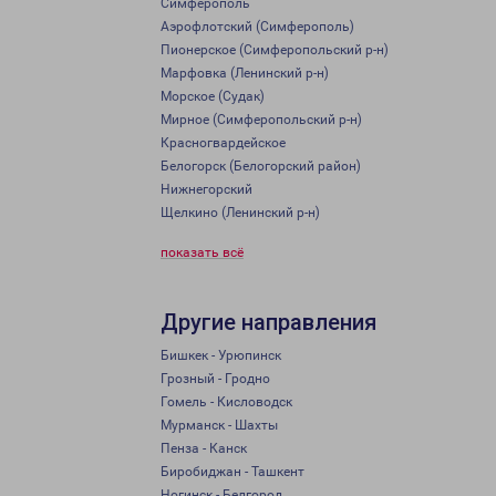
Симферополь
Аэрофлотский (Симферополь)
Пионерское (Симферопольский р-н)
Марфовка (Ленинский р-н)
Морское (Судак)
Мирное (Симферопольский р-н)
Красногвардейское
Белогорск (Белогорский район)
Нижнегорский
Щелкино (Ленинский р-н)
показать всё
Другие направления
Бишкек - Урюпинск
Грозный - Гродно
Гомель - Кисловодск
Мурманск - Шахты
Пенза - Канск
Биробиджан - Ташкент
Ногинск - Белгород