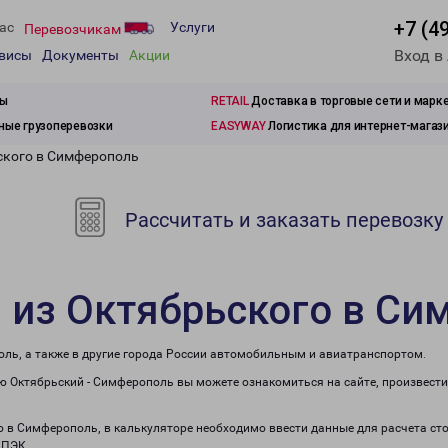
+7 (4
ас
Услуги
Перевозчикам
Вход в
рвисы
Документы
Акции
зы
RETAIL
Доставка в торговые сети и марк
ые грузоперевозки
EASYWAY
Логистика для интернет-магаз
ского в Симферополь
Рассчитать и заказать перевозку
 из Октябрьского в С
оль, а также в другие города России автомобильным и авиатранспортом.
 Октябрьский - Симферополь вы можете ознакомиться на сайте, произвести
го в Симферополь, в калькуляторе необходимо ввести данные для расчета ст
 ПЭК.