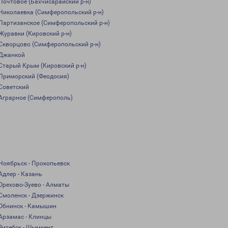
Почтовое (Бахчисарайский р-н)
Николаевка (Симферопольский р-н)
Партизанское (Симферопольский р-н)
Журавки (Кировский р-н)
Скворцово (Симферопольский р-н)
Джанкой
Старый Крым (Кировский р-н)
Приморский (Феодосия)
Советский
Аграрное (Симферополь)
Ноябрьск - Прокопьевск
Адлер - Казань
Орехово-Зуево - Алматы
Смоленск - Дзержинск
Обнинск - Камышин
Арзамас - Клинцы
Витебск - Шымкент