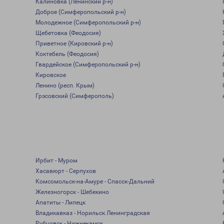
Калиновка (Ленинский р-н)
Доброе (Симферопольский р-н)
Молодежное (Симферопольский р-н)
Щебетовка (Феодосия)
Приветное (Кировский р-н)
Коктебель (Феодосия)
Гвардейское (Симферопольский р-н)
Кировское
Ленино (респ. Крым)
Грэсовский (Симферополь)
Ирбит - Муром
Хасавюрт - Серпухов
Комсомольск-на-Амуре - Спасск-Дальний
Железногорск - Шебекино
Апатиты - Липецк
Владикавказ - Норильск Ленинградская
Рубцовск - Нижнекамск