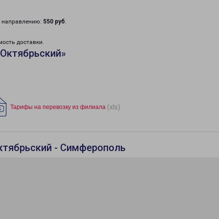
у направлению:
550 руб
.
мость доставки.
«Октябрьский»
(xls)
Тарифы на перевозку из филиала
ктябрьский - Симферополь