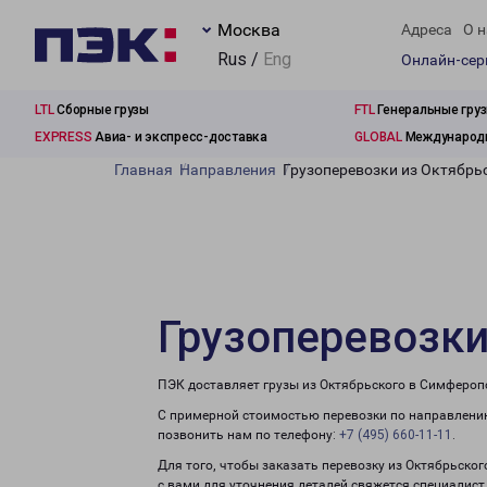
Москва
Адреса
О н
Rus /
Eng
Онлайн-се
LTL
Сборные грузы
FTL
Генеральные гру
EXPRESS
Авиа- и экспресс-доставка
GLOBAL
Международн
Главная
Направления
Грузоперевозки из Октябрь
Грузоперевозки
ПЭК доставляет грузы из Октябрьского в Симфероп
С примерной стоимостью перевозки по направлению
позвонить нам по телефону:
+7 (495) 660-11-11
.
Для того, чтобы заказать перевозку из Октябрьско
с вами для уточнения деталей свяжется специалист