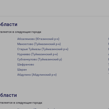
области
твляется в следующие города:
Абсалямово (Ютазинский р-н)
Максютово (Туймазинский р-н)
Старые Туймазы (Туймазинский р-н)
Нуркеево (Туймазинский р-н)
Субханкулово (Туймазинский р)
Шафраново
Шаран
Абдулино (Абдулинский р-н)
области
твляется в следующие города: