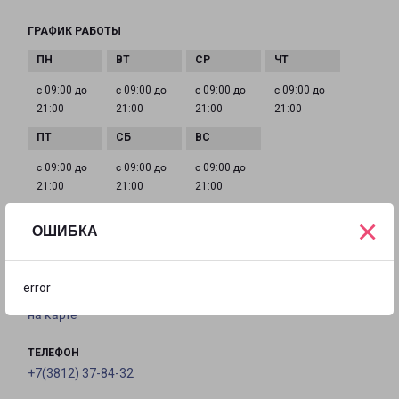
ГРАФИК РАБОТЫ
с 09:00 до
с 09:00 до
с 09:00 до
с 09:00 до
21:00
21:00
21:00
21:00
с 09:00 до
с 09:00 до
с 09:00 до
21:00
21:00
21:00
×
ОШИБКА
ОМСК ПРОИЗВОДСТВЕННАЯ
Россия, Омск, улица 2-я Производственная, 41 Б
error
на карте
ТЕЛЕФОН
+7(3812) 37-84-32