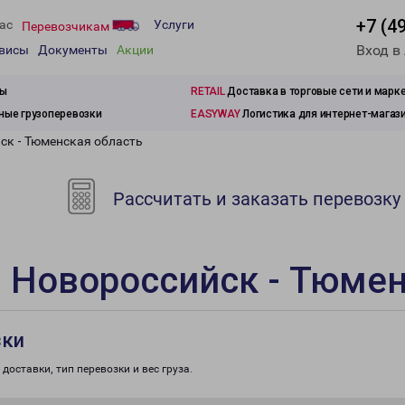
+7 (4
ас
Услуги
Перевозчикам
Вход в
рвисы
Документы
Акции
зы
RETAIL
Доставка в торговые сети и марк
ые грузоперевозки
EASYWAY
Логистика для интернет-магаз
ск - Тюменская область
Рассчитать и заказать перевозку
 Новороссийск - Тюмен
зки
доставки, тип перевозки и вес груза.