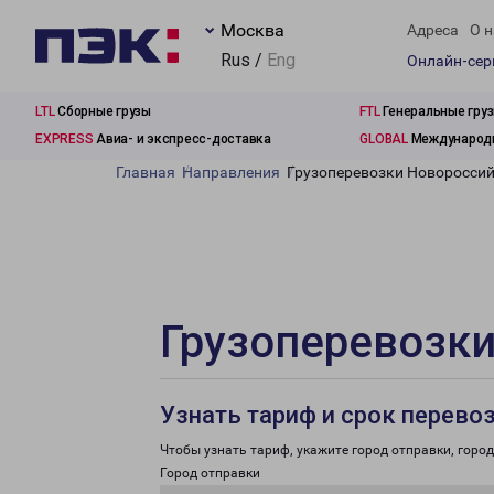
Москва
Адреса
О н
Rus /
Eng
Онлайн-се
LTL
Сборные грузы
FTL
Генеральные гру
EXPRESS
Авиа- и экспресс-доставка
GLOBAL
Международн
Главная
Направления
Грузоперевозки Новороссий
Грузоперевозки
Узнать тариф и срок перево
Чтобы узнать тариф, укажите город отправки, город 
Город отправки