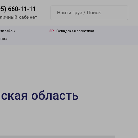
95) 660-11-11
 личный кабинет
етплейсы
3PL
Складская логистика
инов
ская область