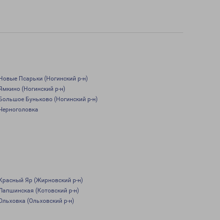
Новые Псарьки (Ногинский р-н)
Ямкино (Ногинский р-н)
Большое Буньково (Ногинский р-н)
Черноголовка
Красный Яр (Жирновский р-н)
Лапшинская (Котовский р-н)
Ольховка (Ольховский р-н)