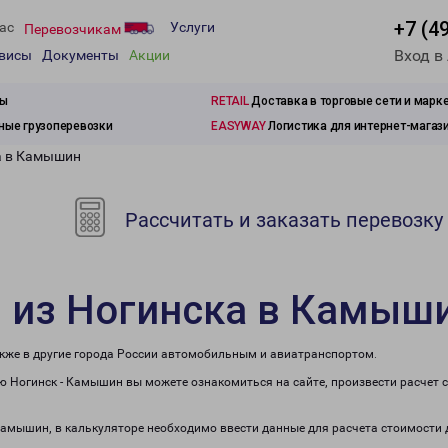
+7 (4
ас
Услуги
Перевозчикам
Вход в
рвисы
Документы
Акции
зы
RETAIL
Доставка в торговые сети и марк
ые грузоперевозки
EASYWAY
Логистика для интернет-магаз
а в Камышин
Рассчитать и заказать перевозку
и из Ногинска в Камыш
акже в другие города России автомобильным и авиатранспортом.
 Ногинск - Камышин вы можете ознакомиться на сайте, произвести расчет
 Камышин, в калькуляторе необходимо ввести данные для расчета стоимости 