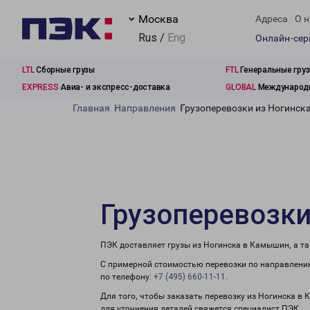
Москва
Адреса
О н
Rus /
Eng
Онлайн-се
LTL
Сборные грузы
FTL
Генеральные гру
EXPRESS
Авиа- и экспресс-доставка
GLOBAL
Международн
Главная
Направления
Грузоперевозки из Ногинск
Грузоперевозк
ПЭК доставляет грузы из Ногинска в Камышин, а т
С примерной стоимостью перевозки по направлению
по телефону:
+7 (495) 660-11-11
.
Для того, чтобы заказать перевозку из Ногинска в
для уточнения деталей свяжется специалист ПЭК.