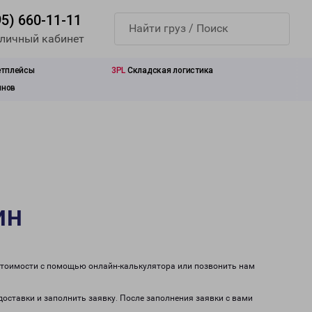
95) 660-11-11
 личный кабинет
етплейсы
3PL
Складская логистика
инов
ин
 стоимости с помощью онлайн-калькулятора или позвонить нам
доставки и заполнить заявку. После заполнения заявки с вами