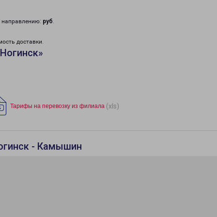
у направлению:
руб
.
мость доставки.
«Ногинск»
(xls)
Тарифы на перевозку из филиала
огинск - Камышин