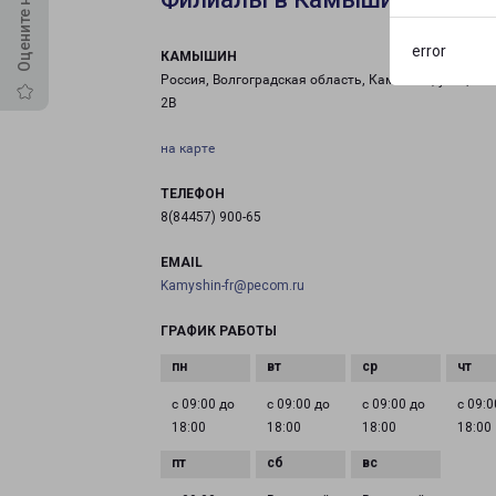
error
КАМЫШИН
Россия, Волгоградская область, Камышин, улица М
2В
на карте
ТЕЛЕФОН
8(84457) 900-65
EMAIL
Kamyshin-fr@pecom.ru
ГРАФИК РАБОТЫ
с 09:00 до
с 09:00 до
с 09:00 до
с 09:0
18:00
18:00
18:00
18:00