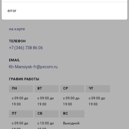
ХАНТЫ-МАНСИЙСК
error
г. Ханты-Мансийск, улица Мира, д. 120/7
на карте
ТЕЛЕФОН
+7 (346) 738 86 06
EMAIL
Kh-Mansiysk-fr@pecom.ru
ГРАФИК РАБОТЫ
с 09:00 до
с 09:00 до
с 09:00 до
с 09:00 до
19:00
19:00
19:00
19:00
с 09:00 до
с 10:00 до
Выходной