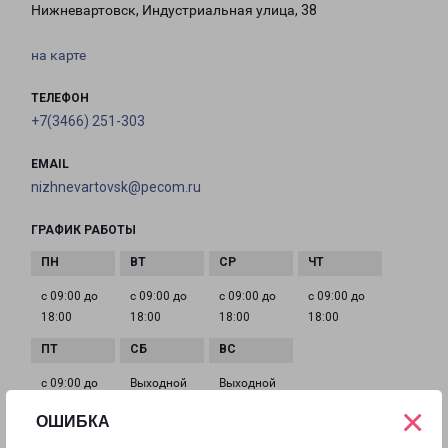
Нижневартовск, Индустриальная улица, 38
на карте
ТЕЛЕФОН
+7(3466) 251-303
EMAIL
nizhnevartovsk@pecom.ru
ГРАФИК РАБОТЫ
с 09:00 до
с 09:00 до
с 09:00 до
с 09:00 до
18:00
18:00
18:00
18:00
с 09:00 до
Выходной
Выходной
18:00
×
ОШИБКА