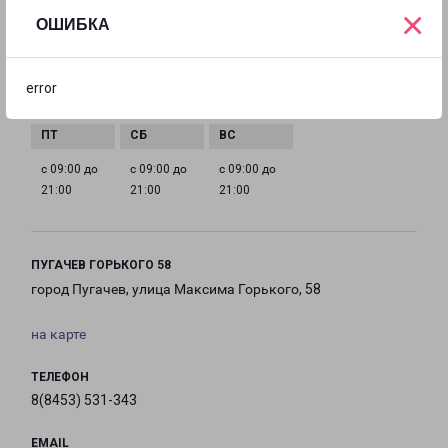
×
ГРАФИК РАБОТЫ
ОШИБКА
с 09:00 до
с 09:00 до
с 09:00 до
с 09:00 до
error
21:00
21:00
21:00
21:00
с 09:00 до
с 09:00 до
с 09:00 до
21:00
21:00
21:00
ПУГАЧЕВ ГОРЬКОГО 58
город Пугачев, улица Максима Горького, 58
на карте
ТЕЛЕФОН
8(8453) 531-343
EMAIL