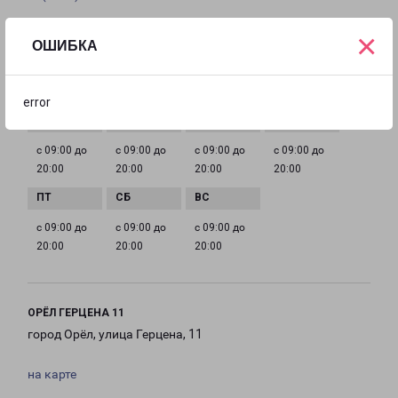
×
EMAIL
ОШИБКА
orel@pecom.ru
ГРАФИК РАБОТЫ
error
с 09:00 до
с 09:00 до
с 09:00 до
с 09:00 до
20:00
20:00
20:00
20:00
с 09:00 до
с 09:00 до
с 09:00 до
20:00
20:00
20:00
ОРЁЛ ГЕРЦЕНА 11
город Орёл, улица Герцена, 11
на карте