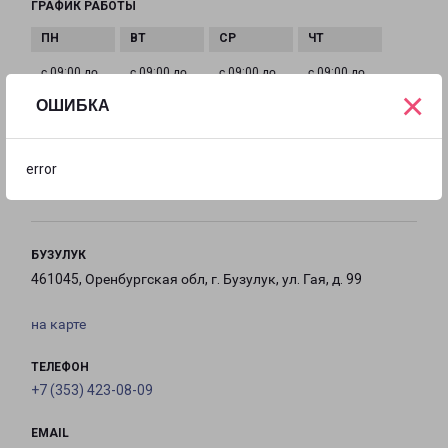
ГРАФИК РАБОТЫ
с 09:00 до
с 09:00 до
с 09:00 до
с 09:00 до
×
18:00
18:00
18:00
18:00
ОШИБКА
с 09:00 до
Выходной
Выходной
error
18:00
БУЗУЛУК
461045, Оренбургская обл, г. Бузулук, ул. Гая, д. 99
на карте
ТЕЛЕФОН
+7 (353) 423-08-09
EMAIL