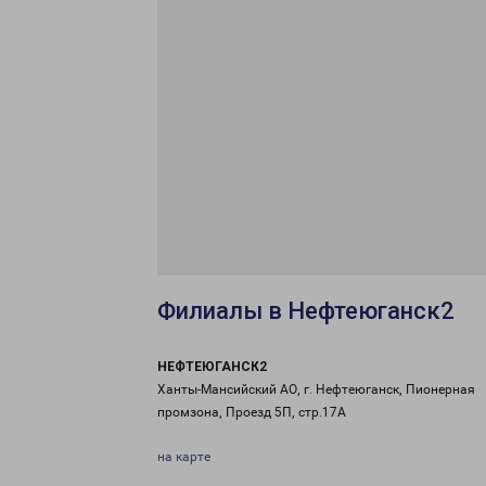
Филиалы в Нефтеюганск2
НЕФТЕЮГАНСК2
Ханты-Мансийский АО, г. Нефтеюганск, Пионерная
промзона, Проезд 5П, стр.17А
на карте