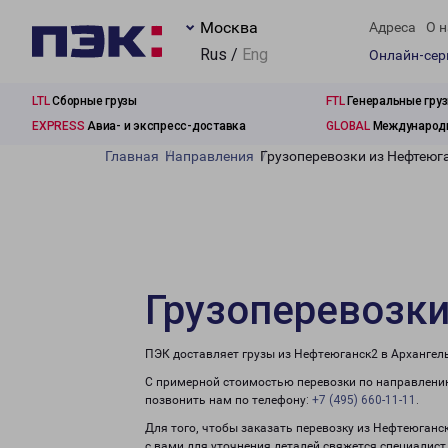
Москва
Адреса
О н
Rus /
Eng
Онлайн-се
LTL
Сборные грузы
FTL
Генеральные гру
EXPRESS
Авиа- и экспресс-доставка
GLOBAL
Международн
Главная
Направления
Грузоперевозки из Нефтеюг
Грузоперевозки
ПЭК доставляет грузы из Нефтеюганск2 в Архангель
С примерной стоимостью перевозки по направлению
позвонить нам по телефону:
+7 (495) 660-11-11
.
Для того, чтобы заказать перевозку из Нефтеюганс
с вами для уточнения деталей свяжется специалист