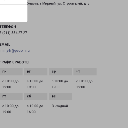
Архангельская область, г.Мирный, ул. Строителей, д. 5
на карте
ТЕЛЕФОН
8 (911) 554-27-27
EMAIL
mirny-fr@pecom.ru
ГРАФИК РАБОТЫ
с 10:00 до
с 10:00 до
с 10:00 до
с 10:00 до
19:00
19:00
19:00
19:00
с 10:00 до
с 10:00 до
Выходной
19:00
16:00