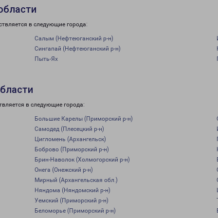
области
ствляется в следующие города:
Салым (Нефтеюганский р-н)
Сингапай (Нефтеюганский р-н)
Пыть-Ях
области
твляется в следующие города:
Большие Карелы (Приморский р-н)
Самодед (Плесецкий р-н)
Цигломень (Архангельск)
Боброво (Приморский р-н)
Брин-Наволок (Холмогорский р-н)
Онега (Онежский р-н)
Мирный (Архангельская обл.)
Няндома (Няндомский р-н)
Уемский (Приморский р-н)
Беломорье (Приморский р-н)