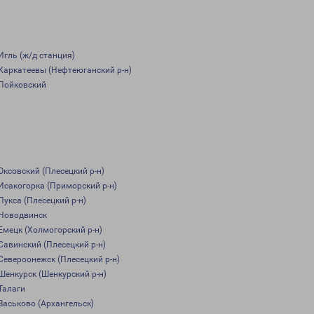
Игль (ж/д станция)
Каркатеевы (Нефтеюганский р-н)
Пойковский
Оксовский (Плесецкий р-н)
Исакогорка (Приморский р-н)
Пукса (Плесецкий р-н)
Новодвинск
Емецк (Холмогорский р-н)
Савинский (Плесецкий р-н)
Североонежск (Плесецкий р-н)
Шенкурск (Шенкурский р-н)
Талаги
Васьково (Архангельск)