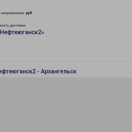
у направлению:
руб
.
мость доставки.
«Нефтеюганск2»
ефтеюганск2 - Архангельск