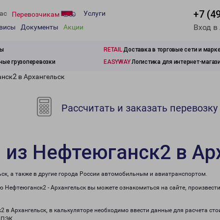
+7 (4
ас
Услуги
Перевозчикам
Вход в
рвисы
Документы
Акции
зы
RETAIL
Доставка в торговые сети и марк
ые грузоперевозки
EASYWAY
Логистика для интернет-магаз
анск2 в Архангельск
Рассчитать и заказать перевозку
 из Нефтеюганск2 в Ар
ск, а также в другие города России автомобильным и авиатранспортом.
 Нефтеюганск2 - Архангельск вы можете ознакомиться на сайте, произвест
к2 в Архангельск, в калькуляторе необходимо ввести данные для расчета сто
 ПЭК.