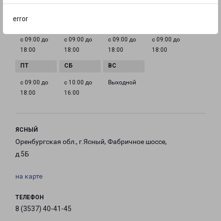
ГРАФИК РАБОТЫ
error
с 09:00 до
с 09:00 до
с 09:00 до
с 09:00 до
18:00
18:00
18:00
18:00
с 09:00 до
с 10:00 до
Выходной
18:00
16:00
ЯСНЫЙ
Оренбургская обл., г.Ясный, Фабричное шоссе,
д.5Б
на карте
ТЕЛЕФОН
8 (3537) 40-41-45