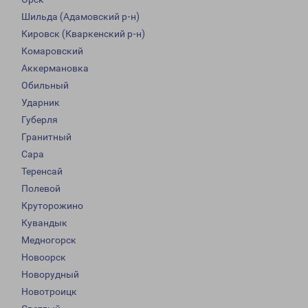
Шильда (Адамовский р-н)
Кировск (Кваркенский р-н)
Комаровский
Аккермановка
Обильный
Ударник
Губерля
Гранитный
Сара
Теренсай
Полевой
Круторожино
Кувандык
Медногорск
Новоорск
Новорудный
Новотроицк