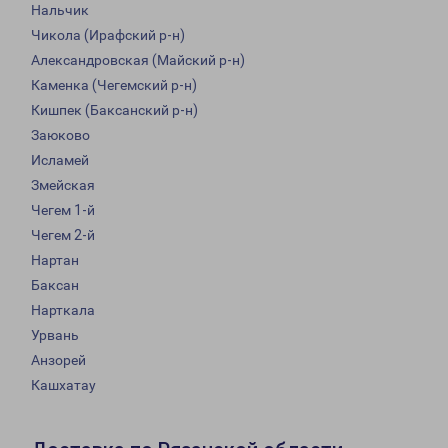
Нальчик
Чикола (Ирафский р-н)
Александровская (Майский р-н)
Каменка (Чегемский р-н)
Кишпек (Баксанский р-н)
Заюково
Исламей
Змейская
Чегем 1-й
Чегем 2-й
Нартан
Баксан
Нарткала
Урвань
Анзорей
Кашхатау