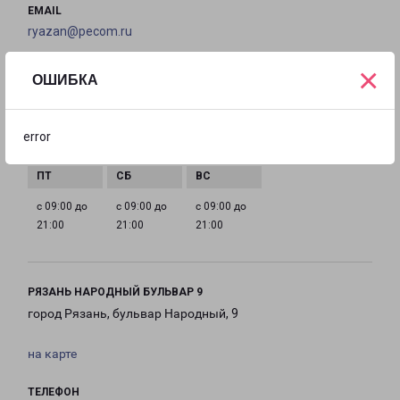
EMAIL
ryazan@pecom.ru
×
ГРАФИК РАБОТЫ
ОШИБКА
с 09:00 до
с 09:00 до
с 09:00 до
с 09:00 до
error
21:00
21:00
21:00
21:00
с 09:00 до
с 09:00 до
с 09:00 до
21:00
21:00
21:00
РЯЗАНЬ НАРОДНЫЙ БУЛЬВАР 9
город Рязань, бульвар Народный, 9
на карте
ТЕЛЕФОН