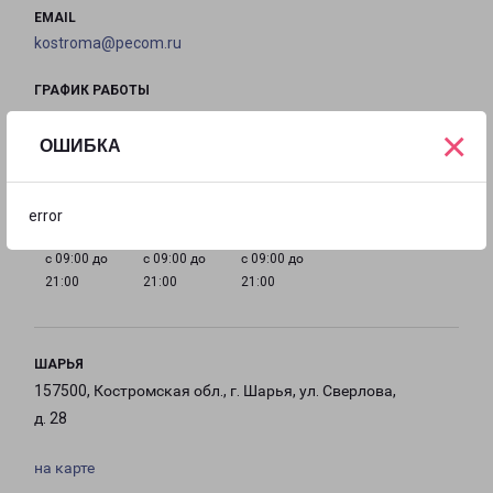
EMAIL
kostroma@pecom.ru
ГРАФИК РАБОТЫ
×
ОШИБКА
с 09:00 до
с 09:00 до
с 09:00 до
с 09:00 до
21:00
21:00
21:00
21:00
error
с 09:00 до
с 09:00 до
с 09:00 до
21:00
21:00
21:00
ШАРЬЯ
157500, Костромская обл., г. Шарья, ул. Сверлова,
д. 28
на карте