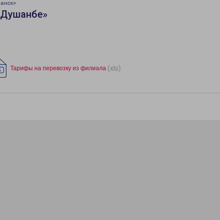
манск»
«Душанбе»
(xls)
Тарифы на перевозку из филиала