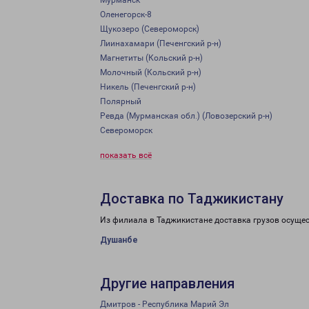
Мурманск
Оленегорск-8
Щукозеро (Североморск)
Лиинахамари (Печенгский р-н)
Магнетиты (Кольский р-н)
Молочный (Кольский р-н)
Никель (Печенгский р-н)
Полярный
Ревда (Мурманская обл.) (Ловозерский р-н)
Североморск
показать всё
Доставка по Таджикистану
Из филиала в Таджикистане доставка грузов осуще
Душанбе
Другие направления
Дмитров - Республика Марий Эл