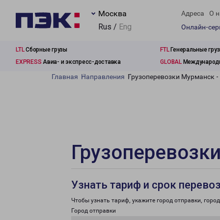
Москва
Адреса
О н
Rus /
Eng
Онлайн-се
LTL
Сборные грузы
FTL
Генеральные гру
EXPRESS
Авиа- и экспресс-доставка
GLOBAL
Международн
Главная
Направления
Грузоперевозки Мурманск -
Грузоперевозк
Узнать тариф и срок перево
Чтобы узнать тариф, укажите город отправки, город 
Город отправки