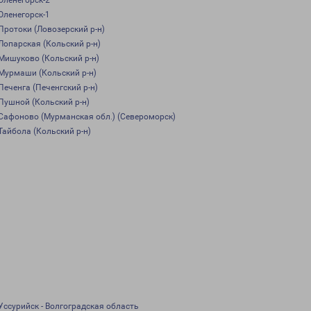
Оленегорск-2
Оленегорск-1
Протоки (Ловозерский р-н)
Лопарская (Кольский р-н)
Мишуково (Кольский р-н)
Мурмаши (Кольский р-н)
Печенга (Печенгский р-н)
Пушной (Кольский р-н)
Сафоново (Мурманская обл.) (Североморск)
Тайбола (Кольский р-н)
Уссурийск - Волгоградская область