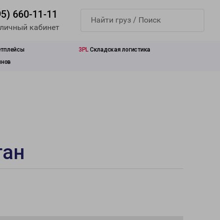
95) 660-11-11
 личный кабинет
етплейсы
3PL
Складская логистика
инов
тан