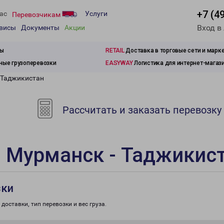
+7 (4
ас
Услуги
Перевозчикам
Вход в
рвисы
Документы
Акции
зы
RETAIL
Доставка в торговые сети и марк
ые грузоперевозки
EASYWAY
Логистика для интернет-магаз
 Таджикистан
Рассчитать и заказать перевозку
и Мурманск - Таджикис
зки
доставки, тип перевозки и вес груза.