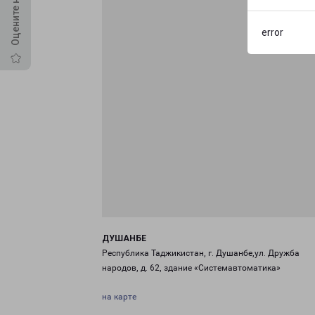
error
ДУШАНБЕ
Республика Таджикистан, г. Душанбе,ул. Дружба
народов, д. 62, здание «Системавтоматика»
на карте