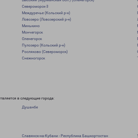
Высокий (Мурманская обл.) (Оленегорск)
Североморск-3
Междуречье (Кольский р-н)
Ловозеро (Ловозерский р-н)
Минькино
Мончегорск
Оленегорск
Пулозеро (Кольский р-н)
Росляково (Североморск)
Снежногорск
ствляется в следующие города:
Душанбе
Славянск-на-Кубани - Республика Башкортостан