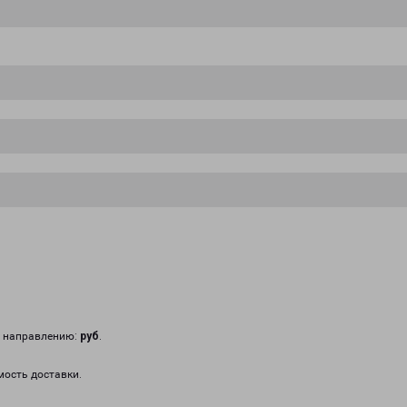
у направлению:
руб
.
мость доставки.