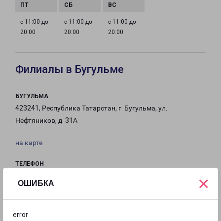
с 11:00 до
с 11:00 до
с 11:00 до
20:00
20:00
20:00
Филиалы в Бугульме
БУГУЛЬМА
423241, Республика Татарстан, г. Бугульма, ул.
Нефтяников, д. 31А
на карте
ТЕЛЕФОН
8(85594) 9-18-15
×
ОШИБКА
EMAIL
bugulma-fr@pecom.ru
error