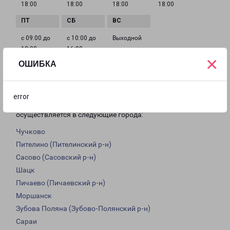
18:00
18:00
18:00
18:00
с 09:00 до
с 10:00 до
Выходной
18:00
16:00
×
ОШИБКА
Доставка из Моршанска по области
error
Из филиала в Моршанске доставка грузов
осуществляется в следующие города:
Чучково
Пителино (Пителинский р-н)
Сасово (Сасовский р-н)
Шацк
Пичаево (Пичаевский р-н)
Моршанск
Зубова Поляна (Зубово-Полянский р-н)
Сараи