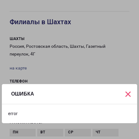
Филиалы в Шахтах
ШАХТЫ
Россия, Ростовская область, Шахты, Газетный
переулок, 4Г
на карте
ТЕЛЕФОН
8(8636) 279-353
×
ОШИБКА
EMAIL
shahty@pecom.ru
error
ГРАФИК РАБОТЫ