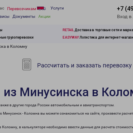
+7 (4
ас
Услуги
Перевозчикам
Вход в
рвисы
Документы
Акции
зы
RETAIL
Доставка в торговые сети и марк
ые грузоперевозки
EASYWAY
Логистика для интернет-магаз
ска в Коломну
Рассчитать и заказать перевозку
 из Минусинска в Коло
 также в другие города России автомобильным и авиатранспортом.
 Минусинск - Коломна вы можете ознакомиться на сайте, произвести расче
 в Коломну, в калькуляторе необходимо ввести данные для расчета стоимости