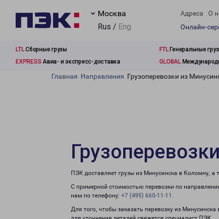
Москва
Адреса
О н
Rus /
Eng
Онлайн-се
LTL
Сборные грузы
FTL
Генеральные гру
EXPRESS
Авиа- и экспресс-доставка
GLOBAL
Международн
Главная
Направления
Грузоперевозки из Минусин
Грузоперевозки
ПЭК доставляет грузы из Минусинска в Коломну, а
С примерной стоимостью перевозки по направлению
нам по телефону:
+7 (495) 660-11-11
.
Для того, чтобы заказать перевозку из Минусинска
для уточнения деталей свяжется специалист ПЭК.