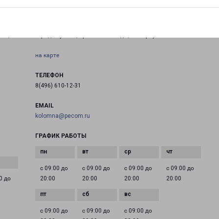
СТУПИНО ПРОСПЕКТ ПОБЕДЫ 63/24
мна,
город Ступино, проспект Победы, 63 корпус 24
на карте
ТЕЛЕФОН
8(496) 610-12-31
EMAIL
kolomna@pecom.ru
ГРАФИК РАБОТЫ
с 09:00 до
с 09:00 до
с 09:00 до
с 09:00 до
0 до
20:00
20:00
20:00
20:00
с 09:00 до
с 09:00 до
с 09:00 до