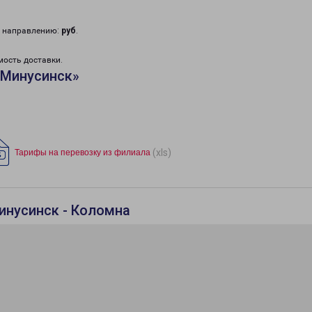
у направлению:
руб
.
мость доставки.
«Минусинск»
(xls)
Тарифы на перевозку из филиала
инусинск - Коломна