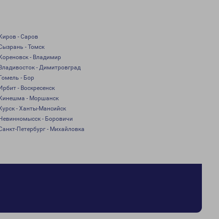
Киров - Саров
Сызрань - Томск
Кореновск - Владимир
Владивосток - Димитровград
Гомель - Бор
Ирбит - Воскресенск
Кинешма - Моршанск
Курск - Ханты-Мансийск
Невинномысск - Боровичи
Санкт-Петербург - Михайловка