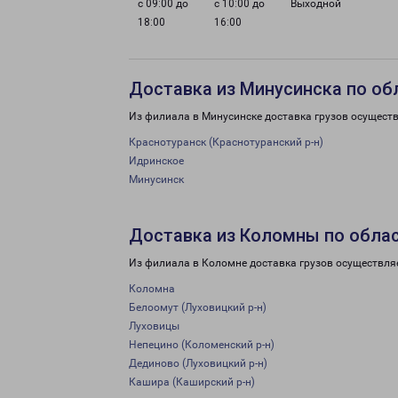
с 09:00 до
с 10:00 до
Выходной
18:00
16:00
Доставка из Минусинска по об
Из филиала в Минусинске доставка грузов осуществ
Краснотуранск (Краснотуранский р-н)
Идринское
Минусинск
Доставка из Коломны по обла
Из филиала в Коломне доставка грузов осуществля
Коломна
Белоомут (Луховицкий р-н)
Луховицы
Непецино (Коломенский р-н)
Дединово (Луховицкий р-н)
Кашира (Каширский р-н)