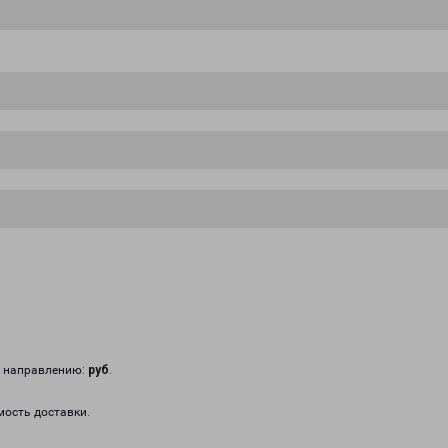
у направлению:
руб
.
мость доставки.