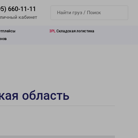
95) 660-11-11
 личный кабинет
етплейсы
3PL
Складская логистика
инов
кая область