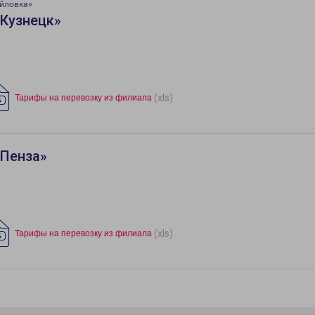
йловка»
«Кузнецк»
(xls)
Тарифы на перевозку из филиала
«Пенза»
(xls)
Тарифы на перевозку из филиала