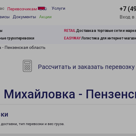
+7 (4
ас
Услуги
Перевозчикам
Вход в
рвисы
Документы
Акции
зы
RETAIL
Доставка в торговые сети и марк
ые грузоперевозки
EASYWAY
Логистика для интернет-магаз
 - Пензенская область
Рассчитать и заказать перевозку
 Михайловка - Пензенс
зки
доставки, тип перевозки и вес груза.