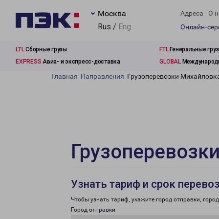
Москва
Адреса
О н
Rus /
Eng
Онлайн-се
LTL
Сборные грузы
FTL
Генеральные гру
EXPRESS
Авиа- и экспресс-доставка
GLOBAL
Международн
Главная
Направления
Грузоперевозки Михайловка
Грузоперевозки
Узнать тариф и срок перево
Чтобы узнать тариф, укажите город отправки, город 
Город отправки