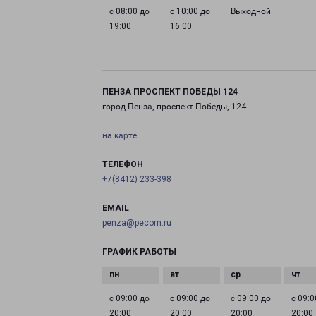
с 08:00 до
с 10:00 до
Выходной
19:00
16:00
ПЕНЗА ПРОСПЕКТ ПОБЕДЫ 124
город Пенза, проспект Победы, 124
на карте
ТЕЛЕФОН
+7(8412) 233-398
EMAIL
penza@pecom.ru
ГРАФИК РАБОТЫ
с 09:00 до
с 09:00 до
с 09:00 до
с 09:0
20:00
20:00
20:00
20:00